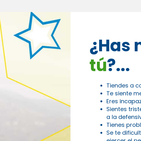
¿Has 
tú
?...
Tiendes a co
Te siente m
Eres incapa
Sientes tri
a la defensiv
Tienes probl
Se te dificu
ejercer el p