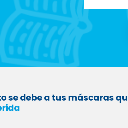
to se debe a tus máscaras q
erida