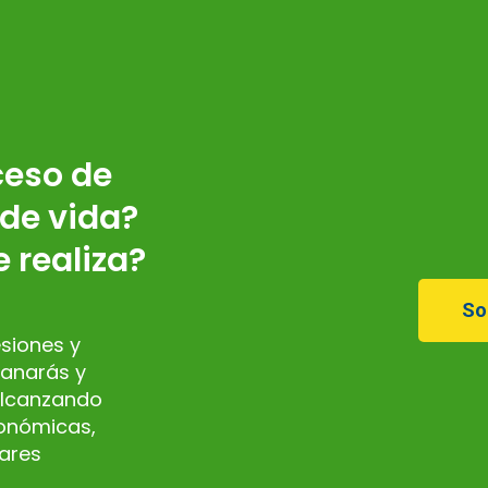
ceso de
de vida?
 realiza?
So
siones y
sanarás y
alcanzando
conómicas,
iares