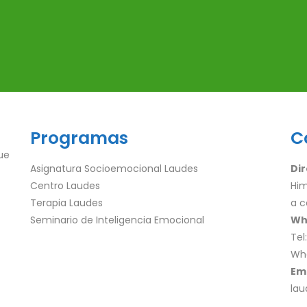
Programas
C
ue
Asignatura Socioemocional Laudes
Dir
Centro Laudes
Him
Terapia Laudes
a c
Seminario de Inteligencia Emocional
Wh
Tel
Wh
Em
la