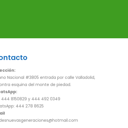
ontacto
ección:
no Nacional #3805 entrada por calle Valladolid,
ontra esquina del monte de piedad.
atsApp:
: 444 8150829 y 444 492 0349
atsApp: 444 278 8625
ail
udesnuevasgeneraciones@hotmail.com