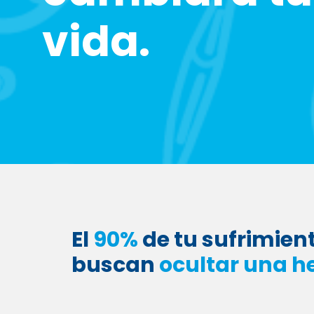
vida.
El
90%
de tu sufrimien
buscan
ocultar una h