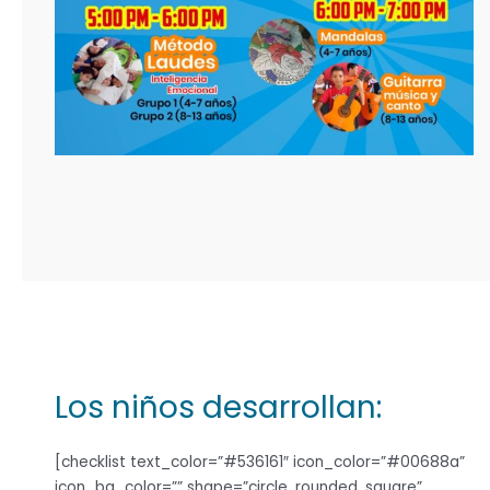
Los niños desarrollan:
[checklist text_color=”#536161″ icon_color=”#00688a”
icon_bg_color=”” shape=”circle, rounded, square”