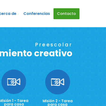
cerca de
Conferencias
Contacto
Preescolar
miento creativo
Misión 1 - Tarea
Misión 2 - Tarea
para casa
para casa