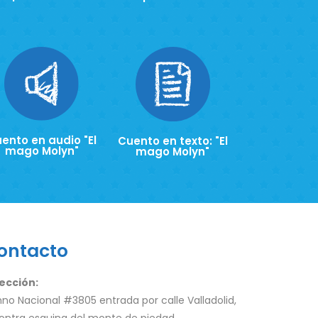
ento en audio "El
Cuento en texto: "El
mago Molyn"
mago Molyn"
ontacto
ección:
no Nacional #3805 entrada por calle Valladolid,
ontra esquina del monte de piedad.