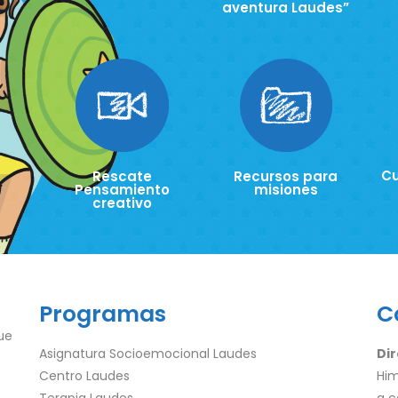
aventura Laudes”
Cu
Rescate
Recursos para
Pensamiento
misiones
creativo
Programas
C
ue
Asignatura Socioemocional Laudes
Dir
Centro Laudes
Him
Terapia Laudes
a c