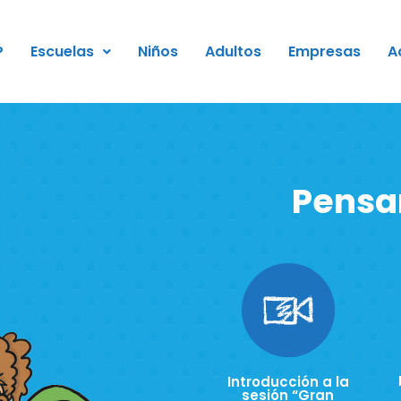
P
Escuelas
Niños
Adultos
Empresas
A
Pensa
Introducción a la
sesión “Gran