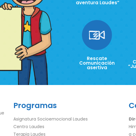
aventura Laudes”
Rescate
C
Comunicación
“J
asertiva
Programas
C
ue
Asignatura Socioemocional Laudes
Dir
Centro Laudes
Him
Terapia Laudes
a c