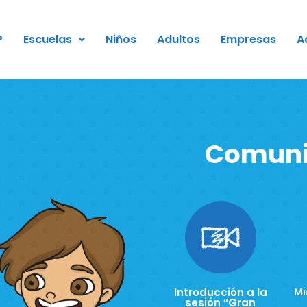
P
Escuelas
Niños
Adultos
Empresas
A
Comuni
Introducción a la
Mi
sesión “Gran