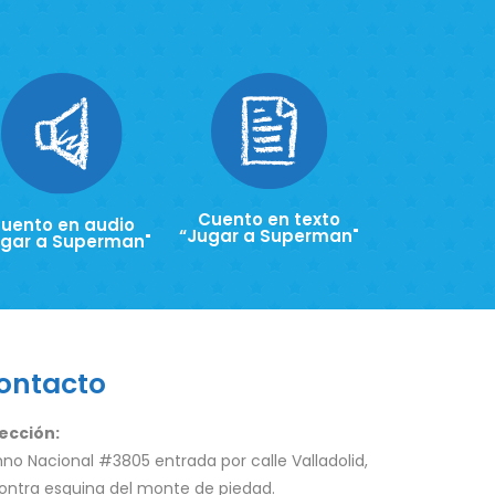
Cuento en texto
uento en audio
“Jugar a Superman"
ugar a Superman"
ontacto
ección:
no Nacional #3805 entrada por calle Valladolid,
ontra esquina del monte de piedad.