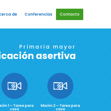
cerca de
Conferencias
Contacto
Primaria mayor
cación asertiva
sión 1 – Tarea para
Misión 2 – Tarea para
casa
casa