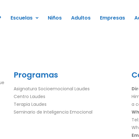
P
Escuelas
Niños
Adultos
Empresas
A
Programas
C
ue
Asignatura Socioemocional Laudes
Dir
Centro Laudes
Him
Terapia Laudes
a c
Seminario de Inteligencia Emocional
Wh
Tel
Wh
Em