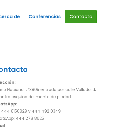
cerca de
Conferencias
Contacto
ontacto
ección:
no Nacional #3805 entrada por calle Valladolid,
ontra esquina del monte de piedad.
atsApp:
: 444 8150829 y 444 492 0349
atsApp: 444 278 8625
ail