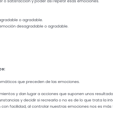
r o satisfacción y poder así repetir esas emociones.
agradable o agradable.
a emoción desagradable o agradable.
co:
omáticos que preceden de las emociones.
amientos y dan lugar a acciones que suponen unos resultad
nstancias y decidir si recrearla o no es de lo que trata la in
on facilidad, al controlar nuestras emociones nos es más f