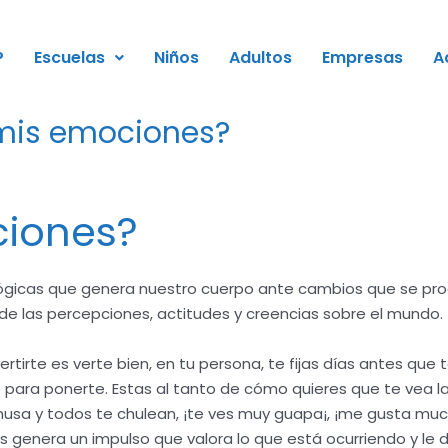
P
Escuelas
Niños
Adultos
Empresas
A
mis emociones?
s AC
ciones?
lógicas que genera nuestro cuerpo ante cambios que se pr
e las percepciones, actitudes y creencias sobre el mundo. 
ertirte es verte bien, en tu persona, te fijas días antes que 
para ponerte. Estas al tanto de cómo quieres que te vea la 
sa y todos te chulean, ¡te ves muy guapa¡, ¡me gusta mucho 
genera un impulso que valora lo que está ocurriendo y le d