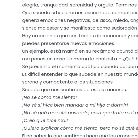
alegría, tranquilidad, serenidad y orgullo. Termi
Que sucede si hubiéramos escuchado comentarios de
genera emociones negativas, de asco, miedo, ang
siente malestar y se manifiesta como sudoración o
Hay emociones que son fáciles de reconocer y sab
puedes presentarse nuevas emociones.
Un ejemplo, está mamá en su recámara apuntó de d
me pones en casa. La mama le contesta – ¿Qué ha
Se presenta el momento caótico cuando actuamos 
Es difícil entender lo que sucede en nuestro mu
serena y competente a las situaciones.
Sucede que nos sentimos de estas maneras.
¡No sé como me siento!
¡No sé si hice bien mandar a mi hijo a dormir!
¡No sé qué me está pasando, creo que trate mal a
¡Creo que hice mal!
¡Quiero explicar cómo me siento, pero no sé qué e
El no saber lo que sentimos hace que las emociones