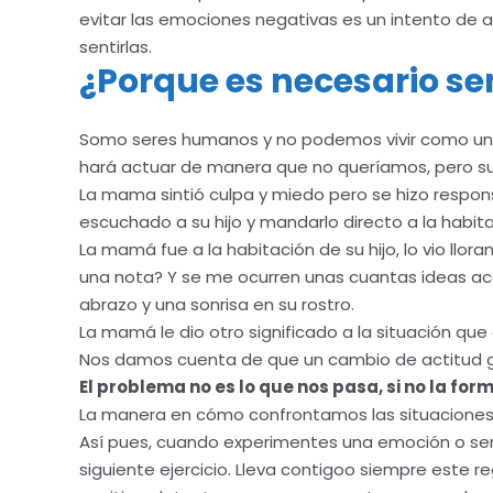
evitar las emociones negativas es un intento de au
sentirlas.
¿Porque es necesario se
Somo seres humanos y no podemos vivir como una olla
hará actuar de manera que no queríamos, pero su
La mama sintió culpa y miedo pero se hizo respons
escuchado a su hijo y mandarlo directo a la habit
La mamá fue a la habitación de su hijo, lo vio ll
una nota? Y se me ocurren unas cuantas ideas ace
abrazo y una sonrisa en su rostro.
La mamá le dio otro significado a la situación que 
Nos damos cuenta de que un cambio de actitud ge
El problema no es lo que nos pasa, si no la fo
La manera en cómo confrontamos las situaciones
Así pues, cuando experimentes una emoción o sent
siguiente ejercicio. Lleva contigoo siempre este 