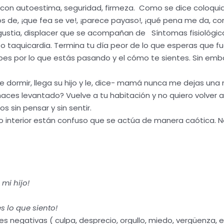
nas con autoestima, seguridad, firmeza. Como se dice coloq
, ¡que fea se ve!, ¡parece payaso!, ¡qué pena me da, como 
ustia, displacer que se acompañan de Síntomas fisiológica
 taquicardia. Termina tu día peor de lo que esperas que fu
es por lo que estás pasando y el cómo te sientes. Sin emb
ormir, llega su hijo y le, dice- mamá nunca me dejas una 
ces levantado? Vuelve a tu habitación y no quiero volver 
sin pensar y sin sentir.
ndo interior están confuso que se actúa de manera caótica
 mi hijo!
s lo que siento!
 negativas ( culpa, desprecio, orgullo, miedo, vergüenza, en