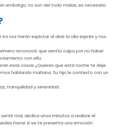
. Sin embargo, no son del todo malas, es necesario
?
ra nos harán explotar al abrir la olla exprés y nos
 primero reconoció que sentía culpa por no haber
nciamiento con ella.
speran esas cosas ¿Quieres que está noche te deje
remos hablando mañana. Su hijo le contesto con un
az, tranquilidad y serenidad.
ntir mal, dedica unos minutos a realizar el
 puedes hacer si se te presenta una emoción