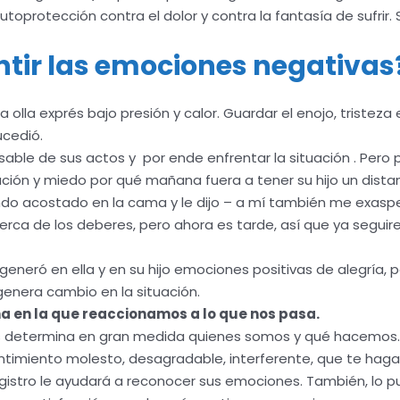
toprotección contra el dolor y contra la fantasía de sufrir
ntir las emociones negativas
 exprés bajo presión y calor. Guardar el enojo, tristeza e i
cedió.
able de sus actos y por ende enfrentar la situación . Pero
ación y miedo por qué mañana fuera a tener su hijo un dista
orando acostado en la cama y le dijo – a mí también me exa
rca de los deberes, pero ahora es tarde, así que ya segui
generó en ella y en su hijo emociones positivas de alegría, p
nera cambio en la situación.
rma en la que reaccionamos a lo que nos pasa.
 determina en gran medida quienes somos y qué hacemos.
imiento molesto, desagradable, interferente, que te haga se
registro le ayudará a reconocer sus emociones. También, lo