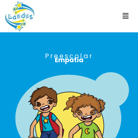
Preescolar
Empatía